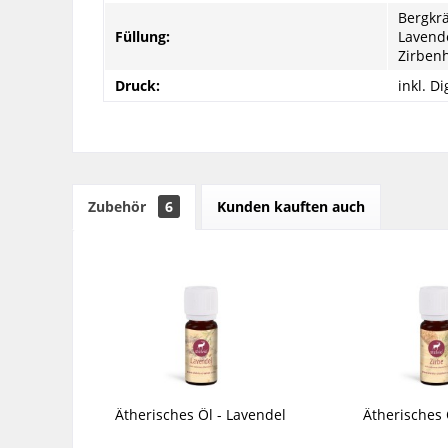
Bergkrä
Füllung:
Lavende
Zirbenh
Druck:
inkl. D
Zubehör
6
Kunden kauften auch
Ätherisches Öl - Lavendel
Ätherisches 