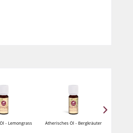
 Öl - Lemongrass
Ätherisches Öl - Bergkräuter
Äther