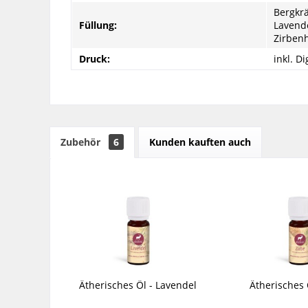
Bergkrä
Füllung:
Lavende
Zirbenh
Druck:
inkl. D
Zubehör
6
Kunden kauften auch
Ätherisches Öl - Lavendel
Ätherisches 