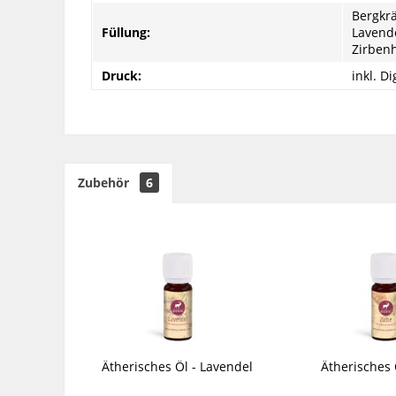
Bergkrä
Füllung:
Lavende
Zirbenh
Druck:
inkl. D
Zubehör
6
Ätherisches Öl - Lavendel
Ätherisches 