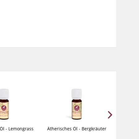
 Öl - Lemongrass
Ätherisches Öl - Bergkräuter
Äther