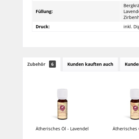
Bergkrä
Füllung:
Lavende
Zirbenh
Druck:
inkl. D
Zubehör
6
Kunden kauften auch
Kunden
Ätherisches Öl - Lavendel
Ätherisches 