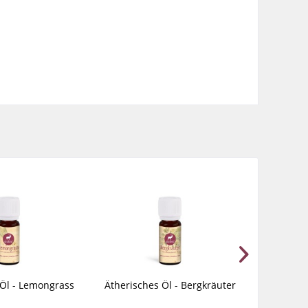
 Öl - Lemongrass
Ätherisches Öl - Bergkräuter
Äther