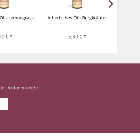
 Öl - Lemongrass
Ätherisches Öl - Bergkräuter
Äther
90 € *
5,90 € *
der Aktionen mehr!