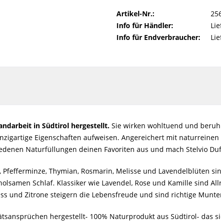
Artikel-Nr.:
25
Info für Händler:
Lie
Info für Endverbraucher:
Lie
ndarbeit in Südtirol hergestellt.
Sie wirken wohltuend und beruhig
zigartige Eigenschaften aufweisen. Angereichert mit naturreinen 
iedenen Naturfüllungen deinen Favoriten aus und mach Stelvio Duf
le, Pfefferminze, Thymian, Rosmarin, Melisse und Lavendelblüten s
holsamen Schlaf. Klassiker wie Lavendel, Rose und Kamille sind 
ss und Zitrone steigern die Lebensfreude und sind richtige Munt
ätsansprüchen hergestellt- 100% Naturprodukt aus Südtirol- das s