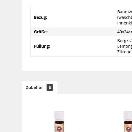
Baumwo
Bezug:
(wasch
Innenki
Größe:
40x24
Bergkrä
Füllung:
Lemongr
Zitrone
Zubehör
6