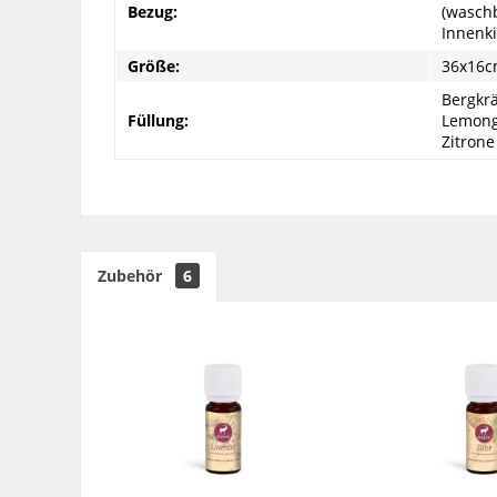
Bezug:
(wasch
Innenki
Größe:
36x16
Bergkrä
Füllung:
Lemongr
Zitrone
Zubehör
6