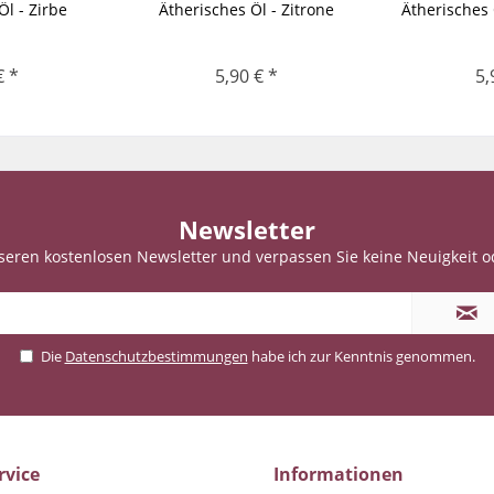
Öl - Zirbe
Ätherisches Öl - Zitrone
Ätherisches
€ *
5,90 € *
5,
Newsletter
seren kostenlosen Newsletter und verpassen Sie keine Neuigkeit o
Die
Datenschutzbestimmungen
habe ich zur Kenntnis genommen.
rvice
Informationen