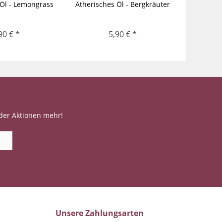
 Öl - Lemongrass
Ätherisches Öl - Bergkräuter
Äther
90 € *
5,90 € *
der Aktionen mehr!
Unsere Zahlungsarten