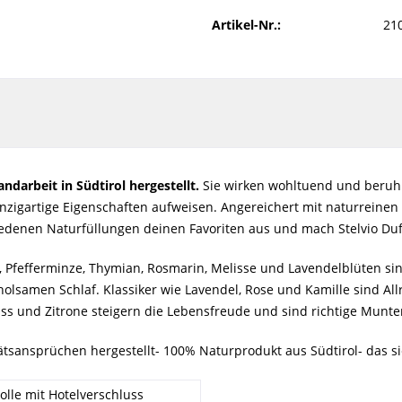
Artikel-Nr.:
21
ndarbeit in Südtirol hergestellt.
Sie wirken wohltuend und beruhig
zigartige Eigenschaften aufweisen. Angereichert mit naturreinen 
iedenen Naturfüllungen deinen Favoriten aus und mach Stelvio Duf
le, Pfefferminze, Thymian, Rosmarin, Melisse und Lavendelblüten s
holsamen Schlaf. Klassiker wie Lavendel, Rose und Kamille sind 
ss und Zitrone steigern die Lebensfreude und sind richtige Munt
ätsansprüchen hergestellt- 100% Naturprodukt aus Südtirol- das s
lle mit Hotelverschluss