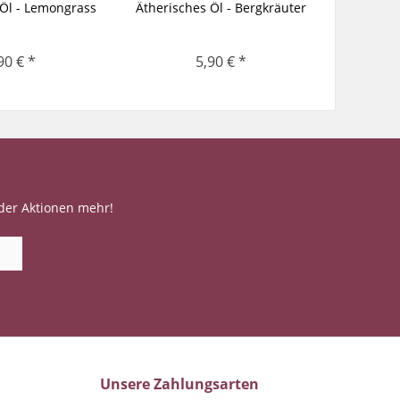
 Öl - Lemongrass
Ätherisches Öl - Bergkräuter
Äther
90 € *
5,90 € *
der Aktionen mehr!
Unsere Zahlungsarten