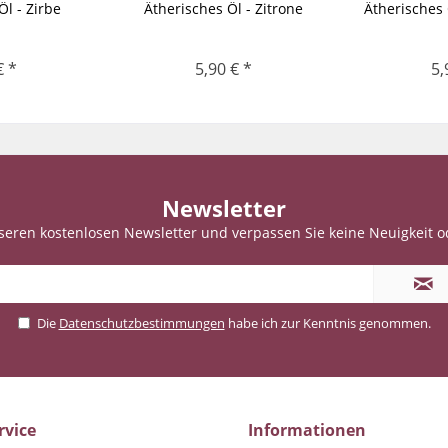
Öl - Zirbe
Ätherisches Öl - Zitrone
Ätherisches
€ *
5,90 € *
5,
Newsletter
seren kostenlosen Newsletter und verpassen Sie keine Neuigkeit o
Die
Datenschutzbestimmungen
habe ich zur Kenntnis genommen.
rvice
Informationen