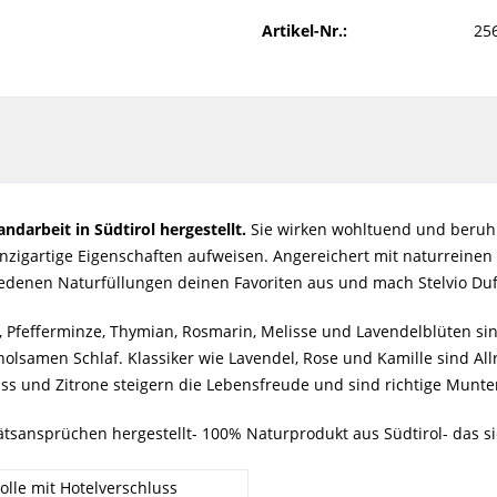
Artikel-Nr.:
25
ndarbeit in Südtirol hergestellt.
Sie wirken wohltuend und beruhig
zigartige Eigenschaften aufweisen. Angereichert mit naturreinen 
iedenen Naturfüllungen deinen Favoriten aus und mach Stelvio Duf
le, Pfefferminze, Thymian, Rosmarin, Melisse und Lavendelblüten s
holsamen Schlaf. Klassiker wie Lavendel, Rose und Kamille sind 
ss und Zitrone steigern die Lebensfreude und sind richtige Munt
ätsansprüchen hergestellt- 100% Naturprodukt aus Südtirol- das s
lle mit Hotelverschluss