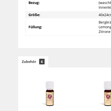
Bezug:
(wasch
Innenki
Größe:
40x24
Bergkrä
Füllung:
Lemongr
Zitrone
Zubehör
6