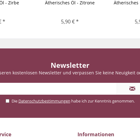
Öl - Zirbe
Ätherisches Öl - Zitrone
Ätherisches
€ *
5,90 € *
5,
Newsletter
seren kostenlosen Newsletter und verpassen Sie keine Neuigkeit o
Die
Datenschutzbestimmungen
habe ich zur Kenntnis genommen.
rvice
Informationen