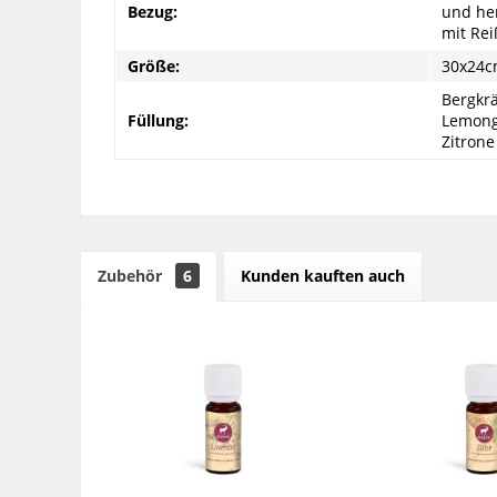
Bezug:
und he
mit Rei
Größe:
30x24
Bergkrä
Füllung:
Lemongr
Zitrone
Zubehör
6
Kunden kauften auch