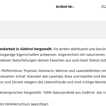
Artikel-Nr.:
25
ndarbeit in Südtirol hergestellt.
Sie wirken wohltuend und beruhig
zigartige Eigenschaften aufweisen. Angereichert mit naturreinen 
iedenen Naturfüllungen deinen Favoriten aus und mach Stelvio Duf
le, Pfefferminze, Thymian, Rosmarin, Melisse und Lavendelblüten s
holsamen Schlaf. Klassiker wie Lavendel, Rose und Kamille sind 
ss und Zitrone steigern die Lebensfreude und sind richtige Munt
ätsansprüchen hergestellt- 100% Naturprodukt aus Südtirol- das s
it Hotelverschluss (waschbar)