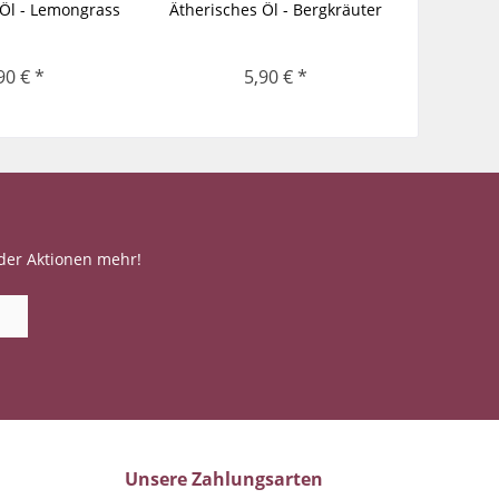
 Öl - Lemongrass
Ätherisches Öl - Bergkräuter
Äther
90 € *
5,90 € *
der Aktionen mehr!
Unsere Zahlungsarten