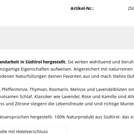
Artikel-Nr.:
25
ndarbeit in Südtirol hergestellt.
Sie wirken wohltuend und beruhig
zigartige Eigenschaften aufweisen. Angereichert mit naturreinen 
iedenen Naturfüllungen deinen Favoriten aus und mach Stelvio Duf
le, Pfefferminze, Thymian, Rosmarin, Melisse und Lavendelblüten s
holsamen Schlaf. Klassiker wie Lavendel, Rose und Kamille sind 
ss und Zitrone steigern die Lebensfreude und sind richtige Munt
ätsansprüchen hergestellt- 100% Naturprodukt aus Südtirol- das s
lle mit Hotelverschluss