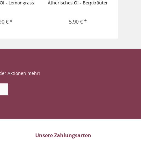
 Öl - Lemongrass
Ätherisches Öl - Bergkräuter
Äther
90 € *
5,90 € *
der Aktionen mehr!
Unsere Zahlungsarten