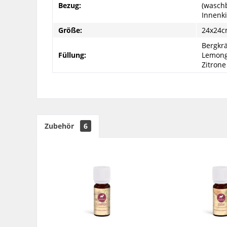
Bezug:
(wasch
Innenki
Größe:
24x24
Bergkrä
Füllung:
Lemongr
Zitrone
Zubehör
6