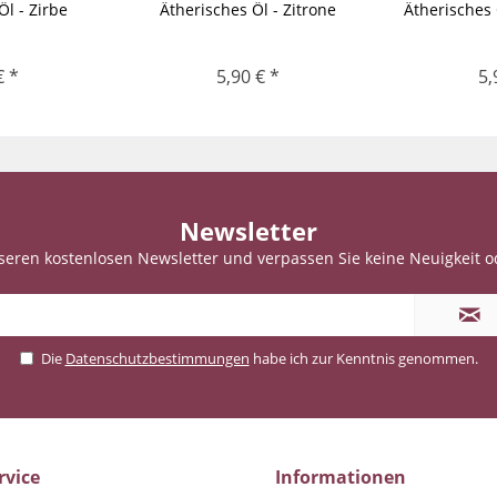
Öl - Zirbe
Ätherisches Öl - Zitrone
Ätherisches
€ *
5,90 € *
5,
Newsletter
seren kostenlosen Newsletter und verpassen Sie keine Neuigkeit o
Die
Datenschutzbestimmungen
habe ich zur Kenntnis genommen.
rvice
Informationen