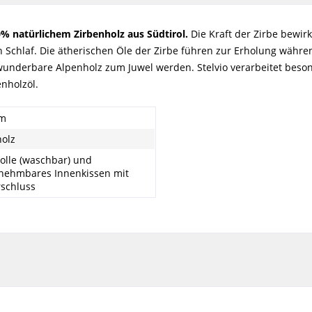
 natürlichem Zirbenholz aus Südtirol.
Die Kraft der Zirbe bewir
n Schlaf. Die ätherischen Öle der Zirbe führen zur Erholung wäh
s wunderbare Alpenholz zum Juwel werden. Stelvio verarbeitet bes
nholzöl.
cm
holz
lle (waschbar) und
nehmbares Innenkissen mit
rschluss